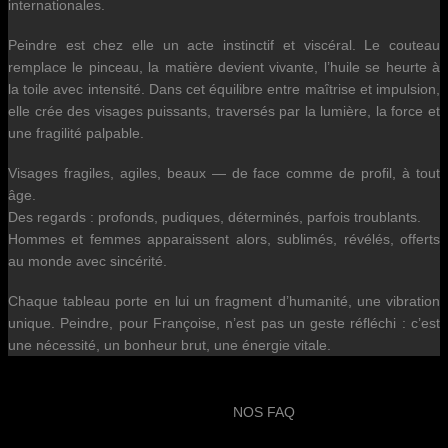
internationales.
Peindre est chez elle un acte instinctif et viscéral. Le couteau
remplace le pinceau, la matière devient vivante, l’huile se heurte à
la toile avec intensité. Dans cet équilibre entre maîtrise et impulsion,
elle crée des visages puissants, traversés par la lumière, la force et
une fragilité palpable.
Visages fragiles, agiles, beaux — de face comme de profil, à tout
âge.
Des regards : profonds, pudiques, déterminés, parfois troublants.
Hommes et femmes apparaissent alors, sublimés, révélés, offerts
au monde avec sincérité.
Chaque tableau porte en lui un fragment d’humanité, une vibration
unique. Peindre, pour Françoise, n’est pas un geste réfléchi : c’est
une nécessité, un bonheur brut, une énergie vitale.
NOS FAQ