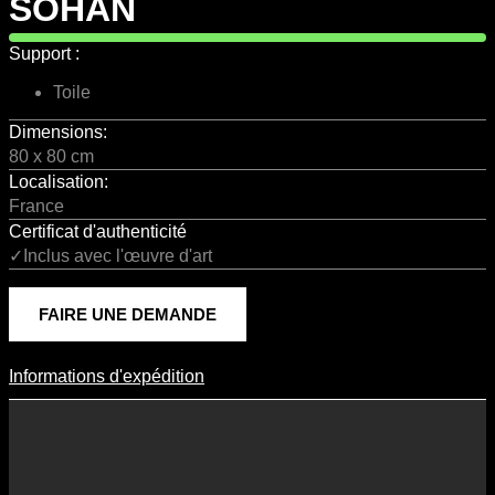
SOHAN
Support :
Toile
Dimensions:
80 x 80 cm
Localisation:
France
Certificat d'authenticité
✓Inclus avec l'œuvre d'art
FAIRE UNE DEMANDE
Informations d'expédition
Informations D'expédition
Les frais d’expédition varient en fonction du format de l’œuvre, du
pays de destination, et des tarifs en vigueur chez nos partenaires
logistiques. Ils sont susceptibles d’évoluer dans le temps en fonction