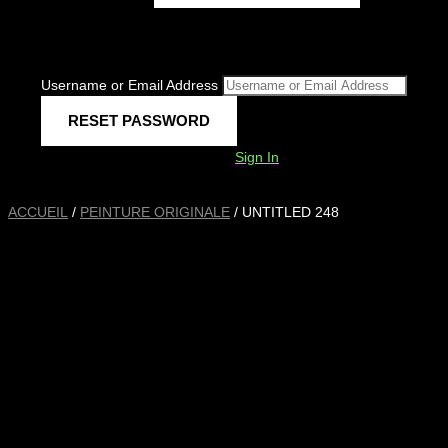
Username or Email Address
Sign In
ACCUEIL
/
PEINTURE ORIGINALE
/ UNTITLED 248