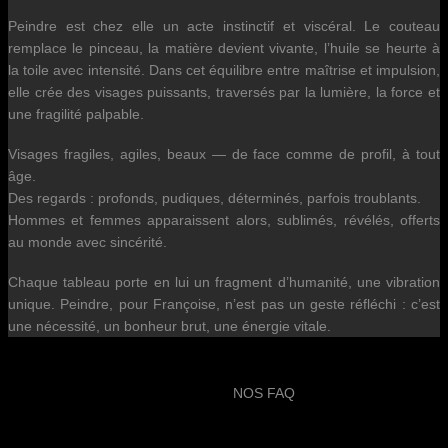
Peindre est chez elle un acte instinctif et viscéral. Le couteau
remplace le pinceau, la matière devient vivante, l’huile se heurte à
la toile avec intensité. Dans cet équilibre entre maîtrise et impulsion,
elle crée des visages puissants, traversés par la lumière, la force et
une fragilité palpable.
Visages fragiles, agiles, beaux — de face comme de profil, à tout
âge.
Des regards : profonds, pudiques, déterminés, parfois troublants.
Hommes et femmes apparaissent alors, sublimés, révélés, offerts
au monde avec sincérité.
Chaque tableau porte en lui un fragment d’humanité, une vibration
unique. Peindre, pour Françoise, n’est pas un geste réfléchi : c’est
une nécessité, un bonheur brut, une énergie vitale.
NOS FAQ