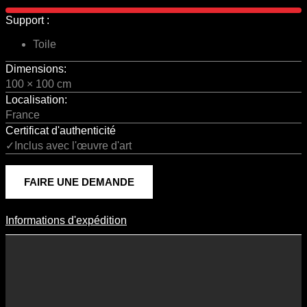
Support :
Toile
Dimensions:
100 × 100 cm
Localisation:
France
Certificat d'authenticité
✓Inclus avec l'œuvre d'art
FAIRE UNE DEMANDE
Informations d'expédition
Informations D'expédition
Les frais d’expédition varient en fonction du format de l’œuvre, du
pays de destination, et des tarifs en vigueur chez nos partenaires
logistiques. Ils sont susceptibles d’évoluer dans le temps en fonction
des fluctuations tarifaires des transporteurs internationaux.