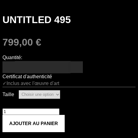
UNTITLED 495
799,00
€
Quantité:
Certificat d'authenticité
✓Inclus avec l'œuvre d'art
Taille
quantité
de
AJOUTER AU PANIER
Untitled
495