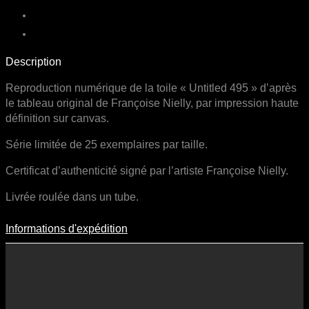
Description
Reproduction numérique de la toile « Untitled 495 » d’après
le tableau original de Françoise Nielly, par impression haute
définition sur canvas.
Série limitée de 25 exemplaires par taille.
Certificat d’authenticité signé par l’artiste Françoise Nielly.
Livrée roulée dans un tube.
Informations d'expédition
Informations D'expédition
Les frais d’expédition varient en fonction du format de l’œuvre, du
pays de destination, et des tarifs en vigueur chez nos partenaires
logistiques. Ils sont susceptibles d’évoluer dans le temps en fonction