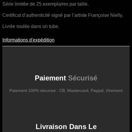
Série limitée de 25 exemplaires par taille.
Certificat d’authenticité signé par l’artiste Françoise Nielly.
Livrée roulée dans un tube.
Informations d'expédition
Informations D'expédition
Les frais d’expédition varient en fonction du format de l’œuvre, du
pays de destination, et des tarifs en vigueur chez nos partenaires
logistiques. Ils sont susceptibles d’évoluer dans le temps en fonction
des fluctuations tarifaires des transporteurs internationaux.
Paiement
Sécurisé
Paiement 100% sécurisé : CB, Mastercard, Paypal, Virement
Livraison Dans Le