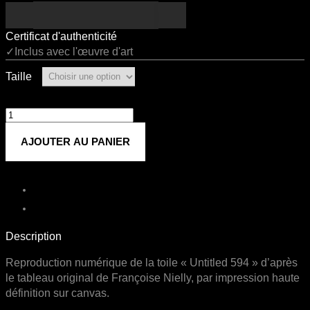
Certificat d'authenticité
✓Inclus avec l'œuvre d'art
Taille
quantité
de
AJOUTER AU PANIER
Untitled
594
Description
Reproduction numérique de la toile « Untitled 594 » d’après
le tableau original de Françoise Nielly, par impression haute
définition sur canvas.