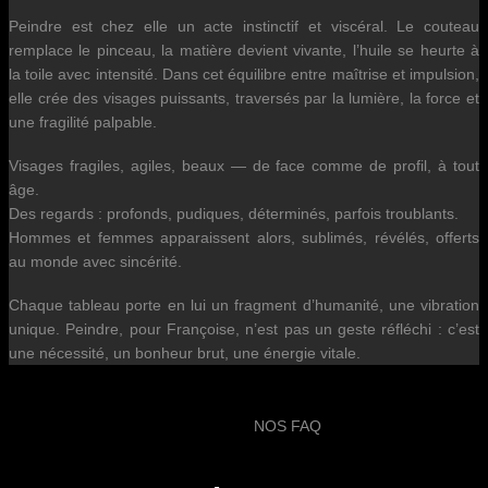
Peindre est chez elle un acte instinctif et viscéral. Le couteau
remplace le pinceau, la matière devient vivante, l’huile se heurte à
la toile avec intensité. Dans cet équilibre entre maîtrise et impulsion,
elle crée des visages puissants, traversés par la lumière, la force et
une fragilité palpable.
Visages fragiles, agiles, beaux — de face comme de profil, à tout
âge.
Des regards : profonds, pudiques, déterminés, parfois troublants.
Hommes et femmes apparaissent alors, sublimés, révélés, offerts
au monde avec sincérité.
Chaque tableau porte en lui un fragment d’humanité, une vibration
unique. Peindre, pour Françoise, n’est pas un geste réfléchi : c’est
une nécessité, un bonheur brut, une énergie vitale.
NOS FAQ