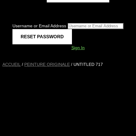
Username or Email Address
Sign In
ACCUEIL
/
PEINTURE ORIGINALE
/ UNTITLED 717