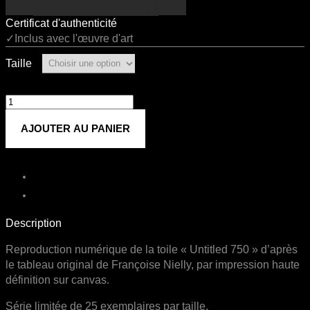
Certificat d'authenticité
✓Inclus avec l'œuvre d'art
Taille
quantité
de
AJOUTER AU PANIER
Untitled
750
Description
Reproduction numérique de la toile « Untitled 750 » d’après
le tableau original de Françoise Nielly, par impression haute
définition sur canvas.
Série limitée de 25 exemplaires par taille.