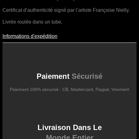
Certificat d’authenticité signé par l’artiste Françoise Nielly.
Livrée roulée dans un tube.
Informations d'expédition
Informations D'expédition
Les frais d’expédition varient en fonction du format de l’œuvre, du
pays de destination, et des tarifs en vigueur chez nos partenaires
logistiques. Ils sont susceptibles d’évoluer dans le temps en fonction
des fluctuations tarifaires des transporteurs internationaux.
Paiement
Sécurisé
Paiement 100% sécurisé : CB, Mastercard, Paypal, Virement
Livraison Dans Le
Monde Entier