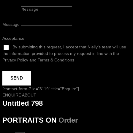
Message
Acceptance
By submitting this request, I accept that Nielly’s team will use
the information provided to process my request in line with the
Privacy Policy and Terms & Conditions
SEND
[contact-form-7 id="3119" title="Enquire"]
ENQUIRE ABOUT
Untitled 798
PORTRAITS ON
Order