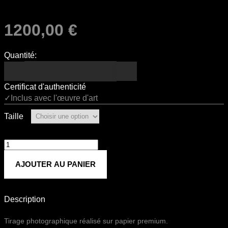
1200,00
€
Quantité:
Certificat d'authenticité
✓Inclus avec l'œuvre d'art
Taille
quantité
de
AJOUTER AU PANIER
Untitled
798
Description
Tirage photographique réalisé sur papier premium.