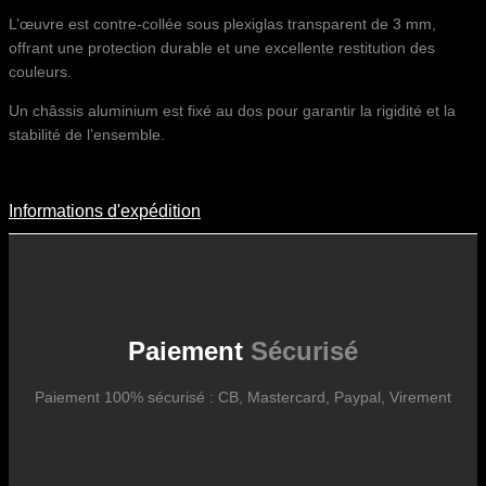
L’œuvre est contre-collée sous plexiglas transparent de 3 mm,
offrant une protection durable et une excellente restitution des
couleurs.
Un châssis aluminium est fixé au dos pour garantir la rigidité et la
stabilité de l’ensemble.
Informations d'expédition
Informations D'expédition
Les frais d’expédition varient en fonction du format de l’œuvre, du
pays de destination, et des tarifs en vigueur chez nos partenaires
logistiques. Ils sont susceptibles d’évoluer dans le temps en fonction
des fluctuations tarifaires des transporteurs internationaux.
Paiement
Sécurisé
Paiement 100% sécurisé : CB, Mastercard, Paypal, Virement