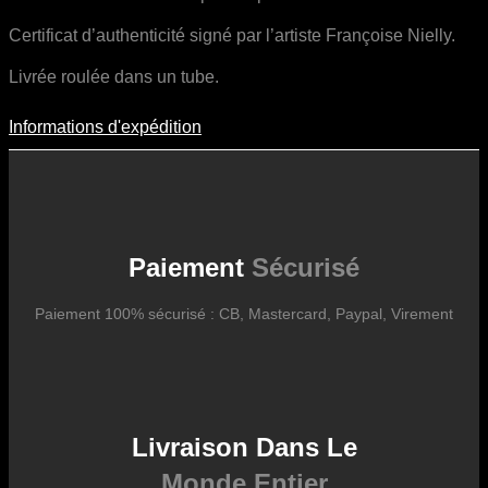
Certificat d’authenticité signé par l’artiste Françoise Nielly.
Livrée roulée dans un tube.
Informations d'expédition
Informations D'expédition
Les frais d’expédition varient en fonction du format de l’œuvre, du
pays de destination, et des tarifs en vigueur chez nos partenaires
logistiques. Ils sont susceptibles d’évoluer dans le temps en fonction
des fluctuations tarifaires des transporteurs internationaux.
Paiement
Sécurisé
Paiement 100% sécurisé : CB, Mastercard, Paypal, Virement
Livraison Dans Le
Monde Entier