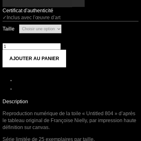
Certificat d'authenticité
✓Inclus avec l'œuvre d'art
Taille
quantité
de
AJOUTER AU PANIER
Untitled
804
Description
Reproduction numérique de la toile « Untitled 804 » d’après
le tableau original de Françoise Nielly, par impression haute
définition sur canvas.
Série limitée de 25 exemplaires par taille.