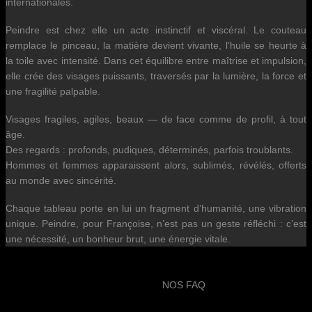
internationales.
Peindre est chez elle un acte instinctif et viscéral. Le couteau
remplace le pinceau, la matière devient vivante, l’huile se heurte à
la toile avec intensité. Dans cet équilibre entre maîtrise et impulsion,
elle crée des visages puissants, traversés par la lumière, la force et
une fragilité palpable.
Visages fragiles, agiles, beaux — de face comme de profil, à tout
âge.
Des regards : profonds, pudiques, déterminés, parfois troublants.
Hommes et femmes apparaissent alors, sublimés, révélés, offerts
au monde avec sincérité.
Chaque tableau porte en lui un fragment d’humanité, une vibration
unique. Peindre, pour Françoise, n’est pas un geste réfléchi : c’est
une nécessité, un bonheur brut, une énergie vitale.
NOS FAQ