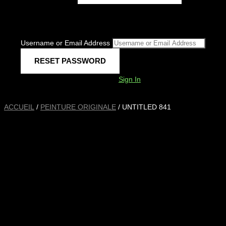
Username or Email Address
Sign In
ACCUEIL
/
PEINTURE ORIGINALE
/ UNTITLED 841