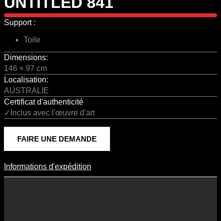
UNTITLED 841
Support :
Toile
Dimensions:
146 × 97 cm
Localisation:
AUSTRALIE
Certificat d'authenticité
✓Inclus avec l'œuvre d'art
FAIRE UNE DEMANDE
Informations d'expédition
Informations D'expédition
Les frais d’expédition varient en fonction du format de l’œuvre, du
pays de destination, et des tarifs en vigueur chez nos partenaires
logistiques. Ils sont susceptibles d’évoluer dans le temps en fonction