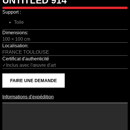
UNTITLED 914
Support :
Toile
Dimensions:
100 × 100 cm
Localisation:
FRANCE TOULOUSE
Certificat d'authenticité
✓Inclus avec l'œuvre d'art
FAIRE UNE DEMANDE
Informations d'expédition
Informations D'expédition
Les frais d’expédition varient en fonction du format de l’œuvre, du
pays de destination, et des tarifs en vigueur chez nos partenaires
logistiques. Ils sont susceptibles d’évoluer dans le temps en fonction