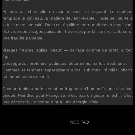
Peindre est chez elle un acte instinctif et viscéral. Le couteau
remplace le pinceau, la matière devient vivante, l’huile se heurte à
la toile avec intensité. Dans cet équilibre entre maîtrise et impulsion,
elle crée des visages puissants, traversés par la lumière, la force et
une fragilité palpable.
Visages fragiles, agiles, beaux — de face comme de profil, à tout
âge.
Des regards : profonds, pudiques, déterminés, parfois troublants.
Hommes et femmes apparaissent alors, sublimés, révélés, offerts
au monde avec sincérité.
Chaque tableau porte en lui un fragment d’humanité, une vibration
unique. Peindre, pour Françoise, n’est pas un geste réfléchi : c’est
une nécessité, un bonheur brut, une énergie vitale.
NOS FAQ