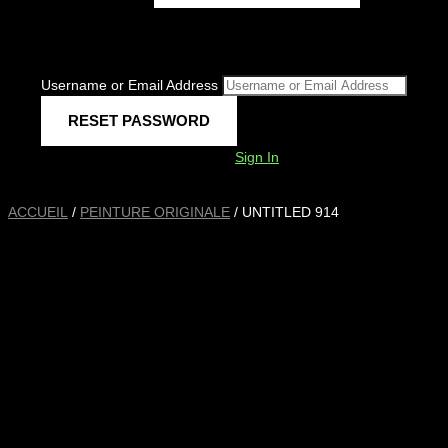
Username or Email Address
Sign In
ACCUEIL
/
PEINTURE ORIGINALE
/ UNTITLED 914