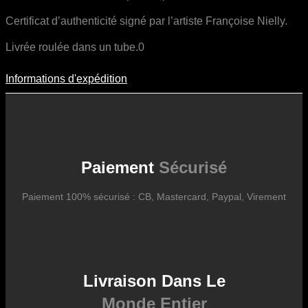
Certificat d’authenticité signé par l’artiste Françoise Nielly.
Livrée roulée dans un tube.0
Informations d'expédition
Informations D'expédition
Les frais d’expédition varient en fonction du format de l’œuvre, du
pays de destination, et des tarifs en vigueur chez nos partenaires
logistiques. Ils sont susceptibles d’évoluer dans le temps en fonction
des fluctuations tarifaires des transporteurs internationaux.
Paiement
Sécurisé
Paiement 100% sécurisé : CB, Mastercard, Paypal, Virement
Livraison Dans Le
Monde Entier