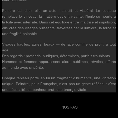
internationales.
Peindre est chez elle un acte instinctif et viscéral. Le couteau
remplace le pinceau, la matière devient vivante, l’huile se heurte à
la toile avec intensité. Dans cet équilibre entre maîtrise et impulsion,
elle crée des visages puissants, traversés par la lumière, la force et
une fragilité palpable.
Visages fragiles, agiles, beaux — de face comme de profil, à tout
âge.
Des regards : profonds, pudiques, déterminés, parfois troublants.
Hommes et femmes apparaissent alors, sublimés, révélés, offerts
au monde avec sincérité.
Chaque tableau porte en lui un fragment d’humanité, une vibration
unique. Peindre, pour Françoise, n’est pas un geste réfléchi : c’est
une nécessité, un bonheur brut, une énergie vitale.
NOS FAQ