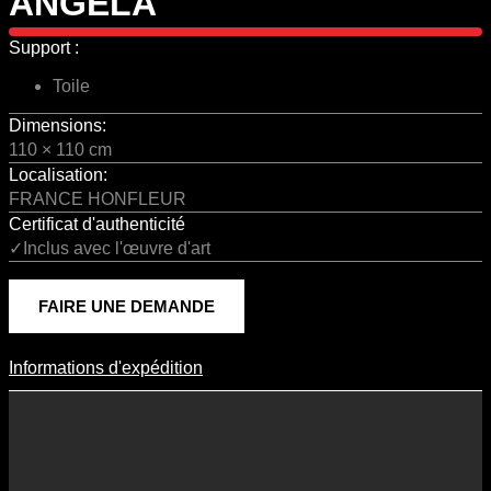
ANGELA
Support :
Toile
Dimensions:
110 × 110 cm
Localisation:
FRANCE HONFLEUR
Certificat d'authenticité
✓Inclus avec l'œuvre d'art
FAIRE UNE DEMANDE
Informations d'expédition
Informations D'expédition
Les frais d’expédition varient en fonction du format de l’œuvre, du
pays de destination, et des tarifs en vigueur chez nos partenaires
logistiques. Ils sont susceptibles d’évoluer dans le temps en fonction