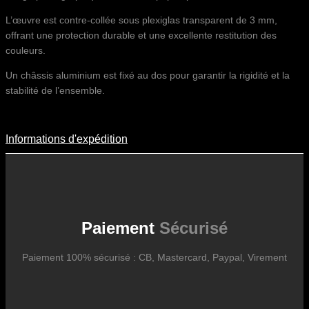
L’œuvre est contre-collée sous plexiglas transparent de 3 mm,
offrant une protection durable et une excellente restitution des
couleurs.
Un châssis aluminium est fixé au dos pour garantir la rigidité et la
stabilité de l’ensemble.
Informations d'expédition
Informations D'expédition
Les frais d’expédition varient en fonction du format de l’œuvre, du
pays de destination, et des tarifs en vigueur chez nos partenaires
logistiques. Ils sont susceptibles d’évoluer dans le temps en fonction
des fluctuations tarifaires des transporteurs internationaux.
Paiement
Sécurisé
Paiement 100% sécurisé : CB, Mastercard, Paypal, Virement