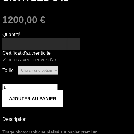
1200,00
€
Quantité:
Certificat d'authenticité
✓Inclus avec l'œuvre d'art
Taille
quantité
de
AJOUTER AU PANIER
Untitled
843
Description
Tirage photographique réalisé sur papier premium.