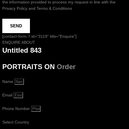
the information provided to process my request in line with the
Privacy Policy and Terms & Conditions
SEND
[contact-form-7 id="3119" title="Enquire"]
ENQUIRE ABOUT
Untitled 843
PORTRAITS ON
Order
Name
Email
Phone Number
Select Country